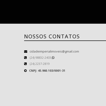
NOSSOS CONTATOS
cidadeimperialimoveis@gmail.com
(24) 98832-2403
(24) 2237-2819
CNPJ: 45.960.103/0001-31