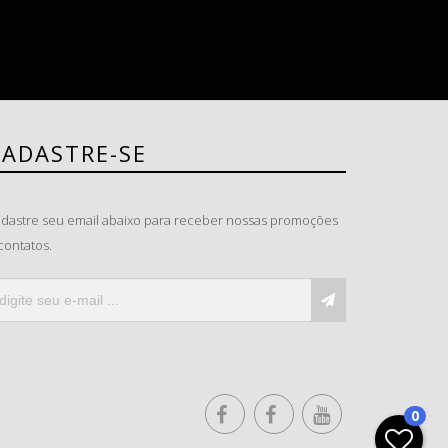
CADASTRE-SE
dastre seu email abaixo para receber nossas promoções
contatos.
0