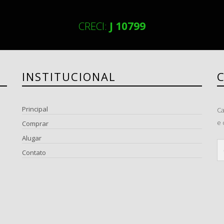
CRECI:
J 10799
INSTITUCIONAL
Principal
Ca
e 
Comprar
Alugar
Contato