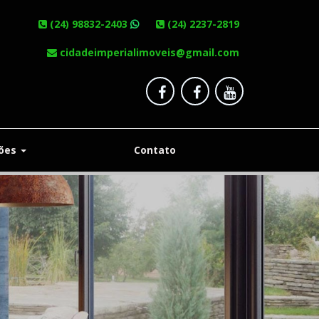
(24) 98832-2403
(24) 2237-2819
cidadeimperialimoveis@gmail.com
ções
Contato