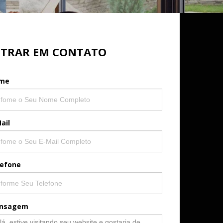
TRAR EM CONTATO
me
ail
lefone
nsagem