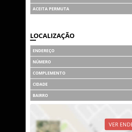
ACEITA PERMUTA
LOCALIZAÇÃO
ENDEREÇO
NÚMERO
COMPLEMENTO
CIDADE
BAIRRO
VER END