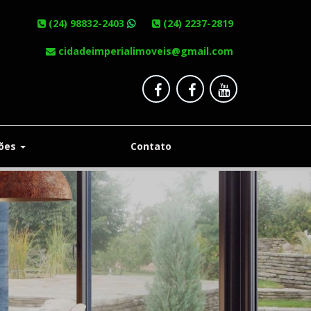
(24) 98832-2403
(24) 2237-2819
cidadeimperialimoveis@gmail.com
ções
Contato