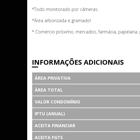
*Todo monitorado por câmeras.
*Área arborizada e gramado!
* Comércio próximo, mercados, farmácia, papelaria, 
INFORMAÇÕES ADICIONAIS
ÁREA PRIVATIVA
ÁREA TOTAL
VALOR CONDOMÍNIO
IPTU (ANUAL)
ACEITA FINANCIAR
ACEITA FGTS