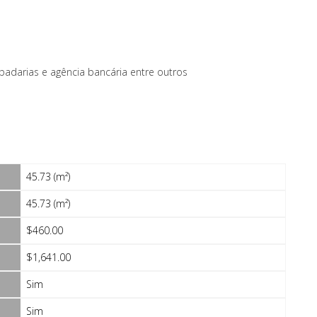
padarias e agência bancária entre outros
45.73 (m²)
45.73 (m²)
$460.00
$1,641.00
Sim
Sim