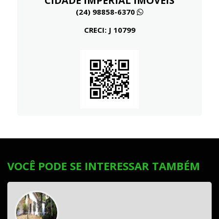
CIDADE IMPERIAL IMÓVEIS
(24) 98858-6370
CRECI: J 10799
VOCÊ PODE SE INTERESSAR TAMBÉM