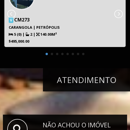
CM273
V
CARANGOLA | PETRÓPOLIS
5 (0)
|
2
|
140.00M²
$495,000.00
ATENDIMENTO
NÃO ACHOU O IMÓVEL