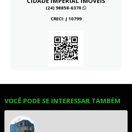
CIDADE IMPERIAL IMÓVEIS
(24) 98858-6370
CRECI: J 10799
VOCÊ PODE SE INTERESSAR TAMBÉM